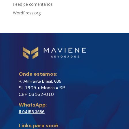
Feed de comentários
WordPress.org
Onde estamos:
R. Almirante Brasil, 685
Sl. 1909 • Mooca • SP
CEP 03162-010
WhatsApp:
11 94155.3586
Links para você