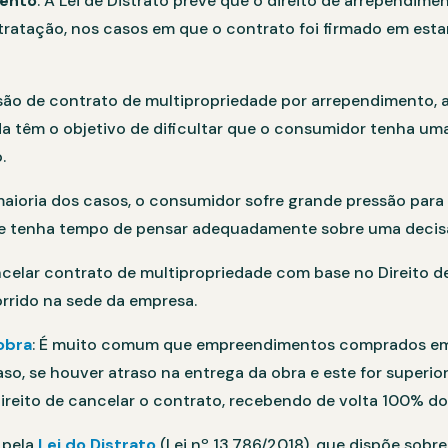
mento
: A Lei de Distrato prevê que o direito de arrependime
tratação, nos casos em que o contrato foi firmado em est
são de contrato de multipropriedade por arrependimento, 
 têm o objetivo de dificultar que o consumidor tenha um
.
aioria dos casos, o consumidor sofre grande pressão para 
e tenha tempo de pensar adequadamente sobre uma decisã
ancelar contrato de multipropriedade com base no Direito
rrido na sede da empresa.
obra
: É muito comum que empreendimentos comprados em
so, se houver atraso na entrega da obra e este for superior 
ireito de cancelar o contrato, recebendo de volta 100% do
 pela
Lei do Distrato
(Lei nº 13.786/2018), que dispõe sob