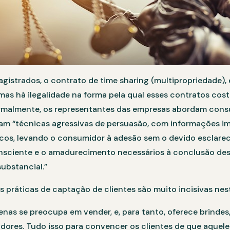
istrados, o contrato de time sharing (multipropriedade), e
mas há ilegalidade na forma pela qual esses contratos cos
ormalmente, os representantes das empresas abordam cons
am “técnicas agressivas de persuasão, com informações imp
cos, levando o consumidor à adesão sem o devido esclarec
sciente e o amadurecimento necessários à conclusão des
ubstancial.”
as práticas de captação de clientes são muito incisivas ne
nas se preocupa em vender, e, para tanto, oferece brindes,
adores. Tudo isso para convencer os clientes de que aquel