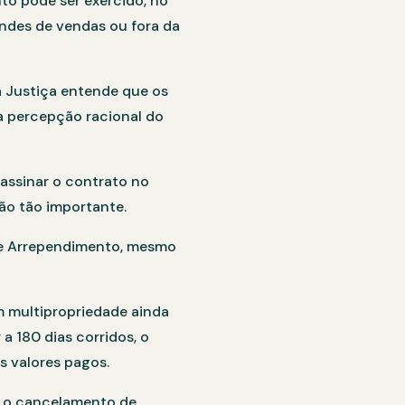
nto pode ser exercido, no
andes de vendas ou fora da
a Justiça entende que os
a percepção racional do
assinar o contrato no
o tão importante.
 de Arrependimento, mesmo
 multipropriedade ainda
a 180 dias corridos, o
s valores pagos.
re o cancelamento de