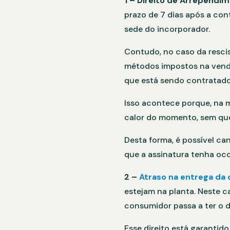
1 – Direito de Arrependi
prazo de 7 dias após a con
sede do incorporador.
Contudo, no caso da resci
métodos impostos na venda
que está sendo contratado
Isso acontece porque, na m
calor do momento, sem qu
Desta forma, é possível c
que a assinatura tenha oco
2 –
Atraso na entrega da 
estejam na planta. Neste ca
consumidor passa a ter o d
Esse direito está garantido